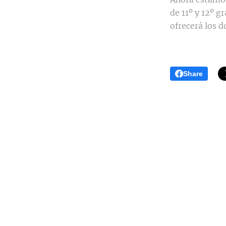
de 11º y 12º g
ofrecerá los 
Share