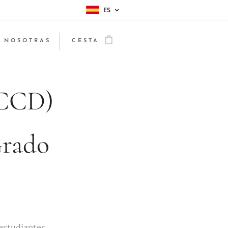
ES
 NOSOTRAS
CESTA
 CCD)
Grado
 estudiantes